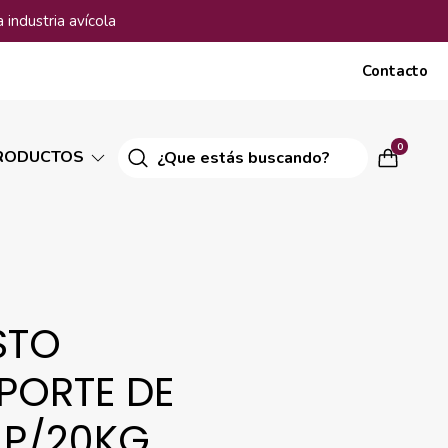
 industria avícola
Contacto
0
RODUCTOS
STO
PORTE DE
 P/20KG