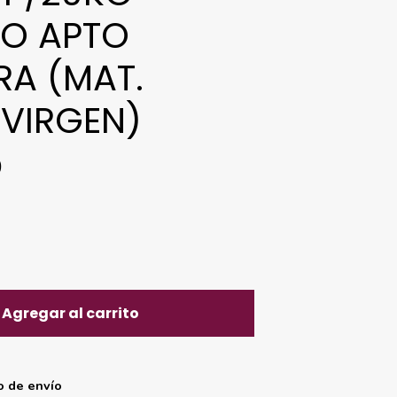
O APTO
A (MAT.
 VIRGEN)
0
Agregar al carrito
o de envío