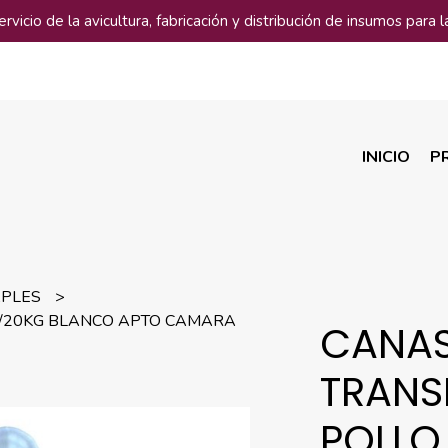
vicio de la avicultura, fabricación y distribución de insumos para la
INICIO
P
APLES
P/20KG BLANCO APTO CAMARA
CANA
TRANS
POLLO